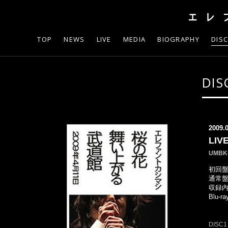
TOP
NEWS
LIVE
MEDIA
BIOGRAPHY
DIS
DIS
2009.
LI
UMBK-
初回盤：
通常盤：
収録内
Blu-
DISC1