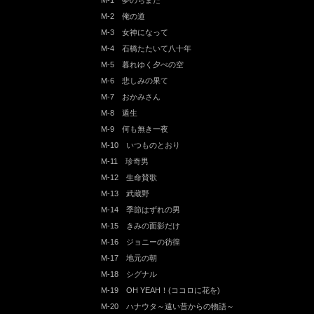
M-1 夢のちまた
M-2 俺の道
M-3 女神になって
M-4 石橋たたいて八十年
M-5 暮れゆく夕べの空
M-6 悲しみの果て
M-7 おかみさん
M-8 遁生
M-9 何も無き一夜
M-10 いつものとおり
M-11 珍奇男
M-12 生命賛歌
M-13 武蔵野
M-14 季節はずれの男
M-15 きみの面影だけ
M-16 ジョニーの彷徨
M-17 地元の朝
M-18 シグナル
M-19 OH YEAH！(ココロに花を)
M-20 ハナウタ～遠い昔からの物語～