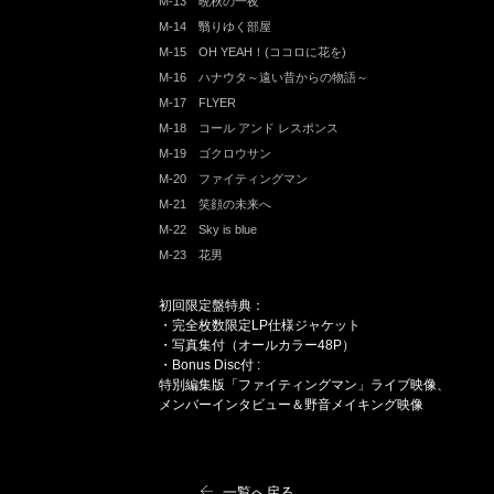
M-13 晩秋の一夜
M-14 翳りゆく部屋
M-15 OH YEAH！(ココロに花を)
M-16 ハナウタ～遠い昔からの物語～
M-17 FLYER
M-18 コール アンド レスポンス
M-19 ゴクロウサン
M-20 ファイティングマン
M-21 笑顔の未来へ
M-22 Sky is blue
M-23 花男
初回限定盤特典：
・完全枚数限定LP仕様ジャケット
・写真集付（オールカラー48P）
・Bonus Disc付 :
特別編集版「ファイティングマン」ライブ映像、
メンバーインタビュー＆野音メイキング映像
一覧へ戻る