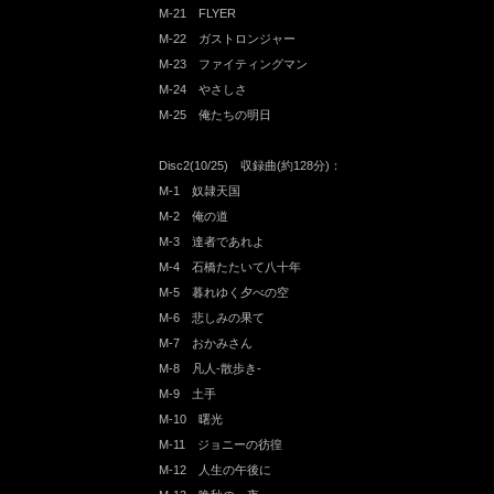
M-21 FLYER
M-22 ガストロンジャー
M-23 ファイティングマン
M-24 やさしさ
M-25 俺たちの明日
Disc2(10/25) 収録曲(約128分)：
M-1 奴隷天国
M-2 俺の道
M-3 達者であれよ
M-4 石橋たたいて八十年
M-5 暮れゆく夕べの空
M-6 悲しみの果て
M-7 おかみさん
M-8 凡人-散歩き-
M-9 土手
M-10 曙光
M-11 ジョニーの彷徨
M-12 人生の午後に