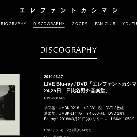
BIOGRAPHY
DISCOGRAPHY
GOODS
FAN CLUB
YOUT
DISCOGRAPHY
2010.03.17
LIVE Blu-ray / DVD「エレファントカシマ
24,25日 日比谷野外音楽堂」
UMBK-1144/5
初回盤：UMBK-9218 ￥8,381+税 DVD 3枚組
通常盤：UMBK-1144/5 ￥4,600+税 DVD 2枚組
Blu-ray：2018年3月21日(水) リリース UMXK-1058/9
Disc1(10/24) 収録曲(約149分)：