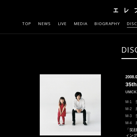
TOP
NEWS
LIVE
MEDIA
BIOGRAPHY
DIS
DIS
2008.
35
UMC
M-1
M-2 風
M-3 笑
M-4 風
「笑
ィン