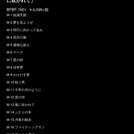
に吹かれて」
BFBF-7601 ￥4,095+税
M-1 奴隷天国
M-2 夢を見ようぜ
M-3 明日に向かって走れ
M-4 四月の風
M-5 孤独な旅人
M-6 デーデ
M-7 星の砂
M-8 珍奇男
M-9 かけだす男
M-10 戦う男
M-11 今宵の月のように
M-12 昔の侍
M-13 風に吹かれて
M-14 ふたりの冬
M-15 月夜の散歩
M-16 ファイティングマン