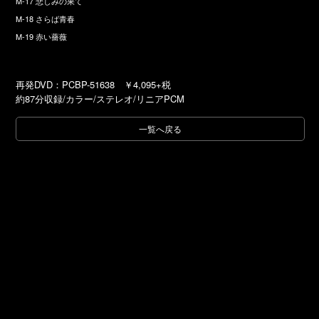
M-17 悲しみの果て
M-18 さらば青春
M-19 赤い薔薇
再発DVD：PCBP-51638 ￥4,095+税
約87分収録/カラー/ステレオ/リニアPCM
一覧へ戻る
SITE TOP
PAGE TOP
© elephants Co., Ltd. All Rights Reserved.