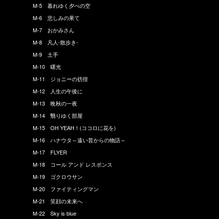
M-5 暮れゆく夕べの空
M-6 悲しみの果て
M-7 おかみさん
M-8 凡人-散歩き-
M-9 土手
M-10 曙光
M-11 ジョニーの彷徨
M-12 人生の午後に
M-13 晩秋の一夜
M-14 翳りゆく部屋
M-15 OH YEAH！(ココロに花を)
M-16 ハナウタ～遠い昔からの物語～
M-17 FLYER
M-18 コール アンド レスポンス
M-19 ゴクロウサン
M-20 ファイティングマン
M-21 笑顔の未来へ
M-22 Sky is blue