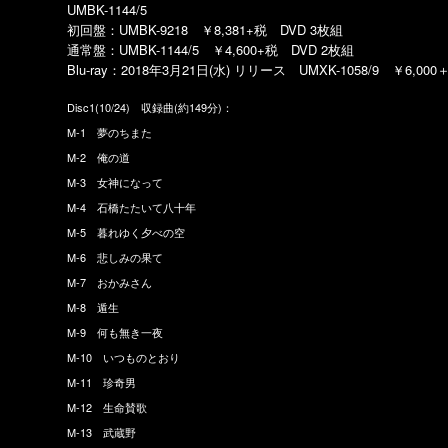
UMBK-1144/5
初回盤：UMBK-9218 ￥8,381+税 DVD 3枚組
通常盤：UMBK-1144/5 ￥4,600+税 DVD 2枚組
Blu-ray：2018年3月21日(水) リリース UMXK-1058/9 ￥6,000
Disc1(10/24) 収録曲(約149分)：
M-1 夢のちまた
M-2 俺の道
M-3 女神になって
M-4 石橋たたいて八十年
M-5 暮れゆく夕べの空
M-6 悲しみの果て
M-7 おかみさん
M-8 遁生
M-9 何も無き一夜
M-10 いつものとおり
M-11 珍奇男
M-12 生命賛歌
M-13 武蔵野