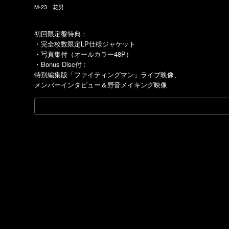
M-23 花男
初回限定盤特典：
・完全枚数限定LP仕様ジャケット
・写真集付（オールカラー48P）
・Bonus Disc付 :
特別編集版「ファイティングマン」ライブ映像、
メンバーインタビュー＆野音メイキング映像
SITE TOP