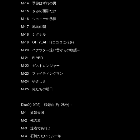
M-14 季節はずれの男
M-15 きみの面影だけ
M-16 ジョニーの彷徨
M-17 地元の朝
M-18 シグナル
M-19 OH YEAH！(ココロに花を)
M-20 ハナウタ～遠い昔からの物語～
M-21 FLYER
M-22 ガストロンジャー
M-23 ファイティングマン
M-24 やさしさ
M-25 俺たちの明日
Disc2(10/25) 収録曲(約128分)：
M-1 奴隷天国
M-2 俺の道
M-3 達者であれよ
M-4 石橋たたいて八十年