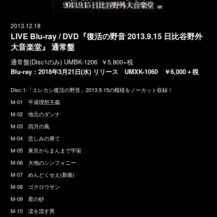
2013.12.18
LIVE Blu-ray / DVD『復活の野音 2013.9.15 日比谷野外
大音楽堂』 通常盤
通常盤(Disc1のみ) UMBK-1206 ￥5,800+税
Blu-ray：2018年3月21日(水) リリース UMXK-1060 ￥6,000＋税
Disc.1:「エレカシ復活の野音」2013.9.15の模様をノーカット収録！
M-01 平成理想主義
M-02 地元のダンナ
M-03 四月の風
M-04 悲しみの果て
M-05 東京からまんまで宇宙
M-06 大地のシンフォニー
M-07 めんどくせえ(新曲)
M-08 ゴクロウサン
M-09 星の砂
M-10 涙を流す男