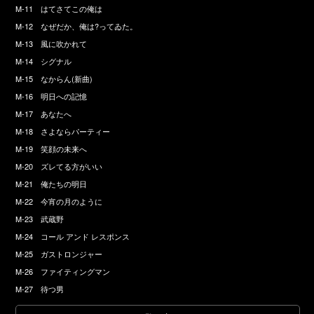
M-11 はてさてこの俺は
M-12 なぜだか、俺は?ってゐた。
M-13 風に吹かれて
M-14 シグナル
M-15 なからん(新曲)
M-16 明日への記憶
M-17 あなたへ
M-18 さよならパーティー
M-19 笑顔の未来へ
M-20 ズレてる方がいい
M-21 俺たちの明日
M-22 今宵の月のように
M-23 武蔵野
M-24 コール アンド レスポンス
M-25 ガストロンジャー
M-26 ファイティングマン
M-27 待つ男