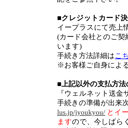
■クレジットカード
イープラスにて売上
(カード会社とのご
います)
手続き方法詳細は
こ
※お客様ご自身によ
■上記以外の支払方法
『ウェルネット送金
手続きの準備が出来
lus.jp/jyoukyou/
とイー
ます
ので、今しばら