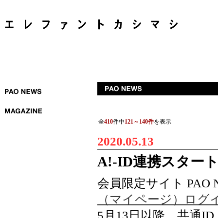
全
410
件中
121～140件
を表示
2020.05.13
A!-ID連携スタ
会員限定サイト PAO 
（マイページ）ログ
5月13日以降、共通I